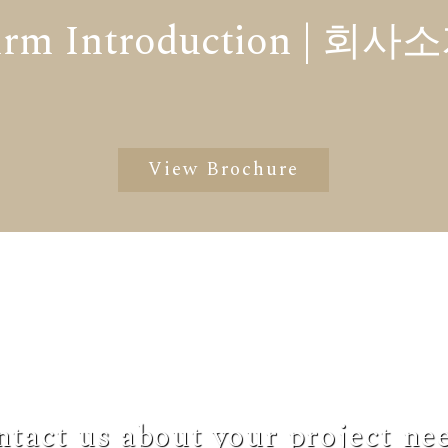
irm Introduction | 회사
View Brochure
tact us about your project ne