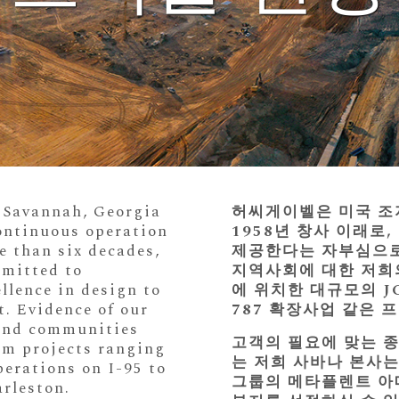
n Savannah, Georgia
허씨게이벨은 미국 조
ontinuous operation
1958년 창사 이래로
e than six decades,
제공한다는 자부심으로
mmitted to
지역사회에 대한 저희의
llence in design to
에 위치한 대규모의 J
t. Evidence of our
787 확장사업 같은 
 and communities
고객의 필요에 맞는 
rom projects ranging
는 저희 사바나 본사는
erations on I-95 to
그룹의 메타플렌트 아
rleston.